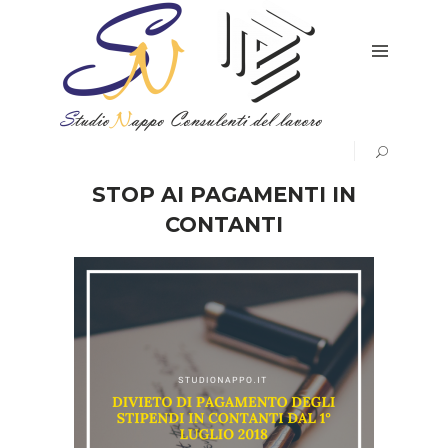
HOME
SERVIZI
CONTATTI
E
DOVE
SIAMO
STOP AI PAGAMENTI IN
CHI
CONTANTI
SIAMO
RICHIEDI
PREVENTIVO
AVVISI
&
CIRCOLARI