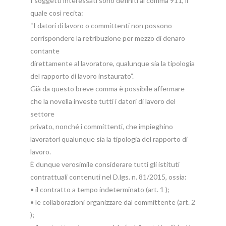
I soggetti interessati sono definiti al comma 911, il
quale così recita:
“I datori di lavoro o committenti non possono
corrispondere la retribuzione per mezzo di denaro
contante
direttamente al lavoratore, qualunque sia la tipologia
del rapporto di lavoro instaurato”.
Già da questo breve comma è possibile affermare
che la novella investe tutti i datori di lavoro del
settore
privato, nonché i committenti, che impieghino
lavoratori qualunque sia la tipologia del rapporto di
lavoro.
È dunque verosimile considerare tutti gli istituti
contrattuali contenuti nel D.lgs. n. 81/2015, ossia:
• il contratto a tempo indeterminato (art. 1 );
• le collaborazioni organizzare dal committente (art. 2
);