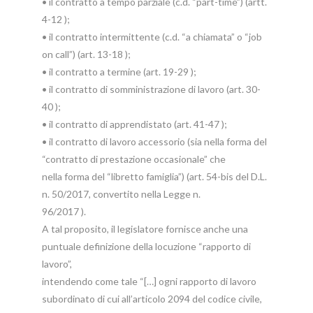
• il contratto a tempo parziale (c.d. “part-time”) (artt.
4-12 );
• il contratto intermittente (c.d. “a chiamata” o “job
on call”) (art. 13-18 );
• il contratto a termine (art. 19-29 );
• il contratto di somministrazione di lavoro (art. 30-
40 );
• il contratto di apprendistato (art. 41-47 );
• il contratto di lavoro accessorio (sia nella forma del
“contratto di prestazione occasionale” che
nella forma del “libretto famiglia”) (art. 54-bis del D.L.
n. 50/2017, convertito nella Legge n.
96/2017 ).
A tal proposito, il legislatore fornisce anche una
puntuale definizione della locuzione “rapporto di
lavoro”,
intendendo come tale “[…] ogni rapporto di lavoro
subordinato di cui all’articolo 2094 del codice civile,