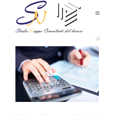
HOME
SERVIZI
CONTATTI
E
DOVE
SIAMO
CHI
SIAMO
RICHIEDI
PREVENTIVO
AVVISI
&
CIRCOLARI