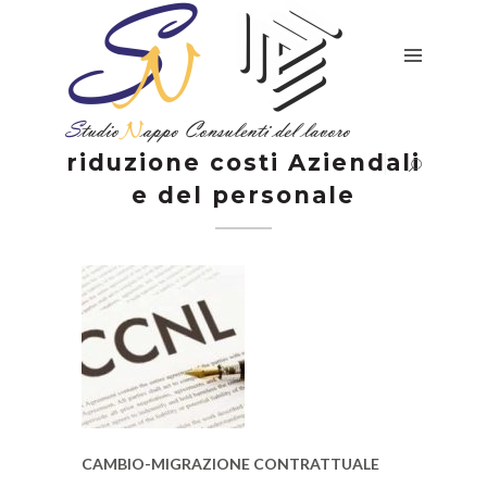
HOME
SERVIZI
CONTATTI
E
DOVE
riduzione costi Aziendali
SIAMO
e del personale
CHI
SIAMO
RICHIEDI
PREVENTIVO
AVVISI
&
CIRCOLARI
CAMBIO-MIGRAZIONE CONTRATTUALE